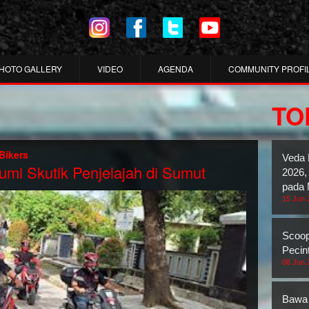
HOTO GALLERY
VIDEO
AGENDA
COMMUNITY PROFI
TO
Bikers
Veda 
i Skutik Penjelajah di Sumut
2026,
pada 
15 Jun 
Scoop
Pecin
08 Jun 
Bawa 