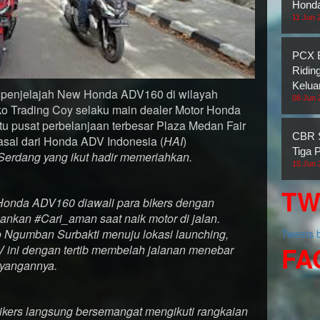
Honda
11 Jun 
PCX B
Ridin
Kelua
k penjelajah New Honda ADV160 di wilayah
08 Jun 
ko Trading Coy selaku main dealer Motor Honda
atu pusat perbelanjaan terbesar Plaza Medan Fair
CBR S
rasal dari Honda ADV Indonesia (
HAI
)
Tiga 
Serdang yang ikut hadir memeriahkan.
15 Jun 
TW
onda ADV160 diawali para bikers dengan
ankan #Cari_aman saat naik motor di jalan.
ako Ngumban Surbakti menuju lokasi launching,
Tweets
FA
V ini dengan tertib membelah jalanan menebar
ayangannya.
bikers langsung bersemangat mengikuti rangkaian