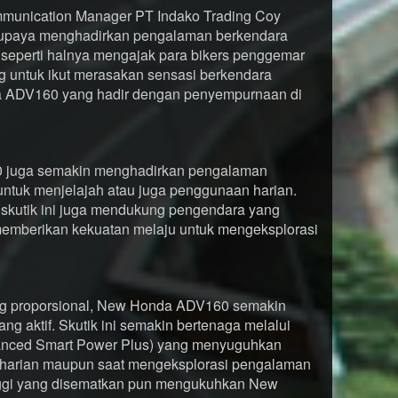
ommunication Manager PT Indako Trading Coy
rupaya menghadirkan pengalaman berkendara
seperti halnya mengajak para bikers penggemar
 untuk ikut merasakan sensasi berkendara
a ADV160 yang hadir dengan penyempurnaan di
0 juga semakin menghadirkan pengalaman
untuk menjelajah atau juga penggunaan harian.
da skutik ini juga mendukung pengendara yang
 memberikan kekuatan melaju untuk mengeksplorasi
ang proporsional, New Honda ADV160 semakin
g aktif. Skutik ini semakin bertenaga melalui
anced Smart Power Plus) yang menyuguhkan
a harian maupun saat mengeksplorasi pengalaman
tinggi yang disematkan pun mengukuhkan New