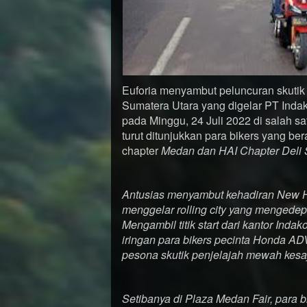
Euforia menyambut peluncuran skuti
Sumatera Utara yang digelar PT Inda
pada Minggu, 24 Juli 2022 di salah s
turut ditunjukkan para bikers yang be
chapter
Medan dan HAI Chapter Deli 
Antusias menyambut kehadiran New H
menggelar rolling city yang mengedep
Mengambil titik start dari kantor Ind
iringan para bikers pecinta Honda AD
pesona skutik penjelajah mewah kes
Setibanya di Plaza Medan Fair, para 