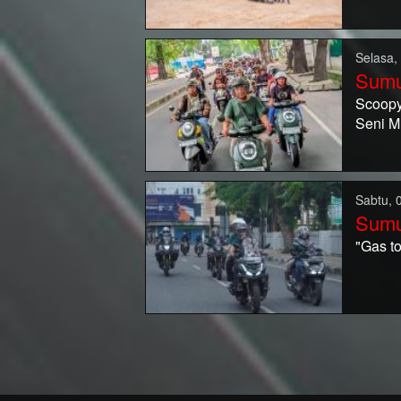
Selasa,
Sumu
Scoopy 
Seni Mu
Sabtu, 
Sumu
"Gas t