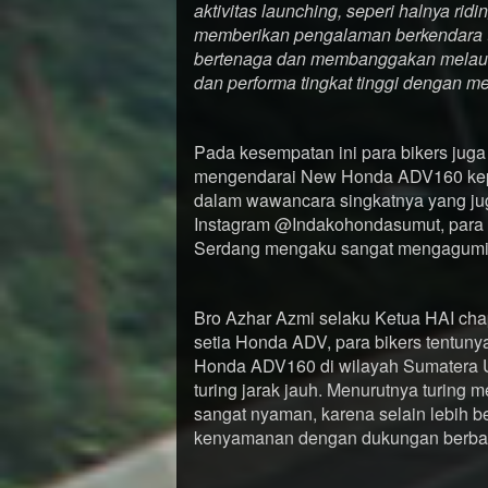
aktivitas launching, seperi halnya r
memberikan pengalaman berkendara t
bertenaga dan membanggakan melaui t
dan performa tingkat tinggi dengan me
Pada kesempatan ini para bikers jug
mengendarai New Honda ADV160 kepa
dalam wawancara singkatnya yang jug
Instagram @Indakohondasumut, para b
Serdang mengaku sangat mengagumi 
Bro Azhar Azmi selaku Ketua HAI ch
setia Honda ADV, para bikers tentun
Honda ADV160 di wilayah Sumatera Ut
turing jarak jauh. Menurutnya turin
sangat nyaman, karena selain lebih
kenyamanan dengan dukungan berbaga