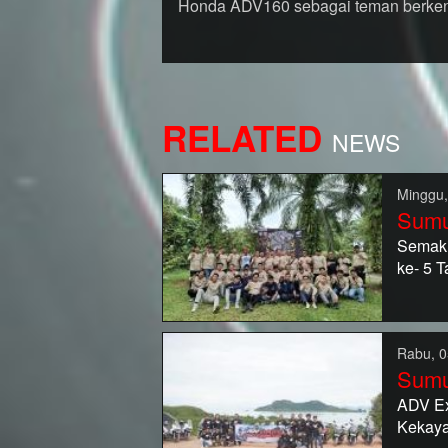
Honda ADV160 sebagai teman berkendar
RELATED
NEWS
Minggu,
Sumu
Semaki
ke- 5 
Rabu, 0
Sumu
ADV Ex
Kekaya