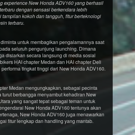
iding experience New Honda ADV160 yang berhasil
erbaru dengan sensasi berkendara lebih
ampilan kokoh dan tangguh, fitur berteknologi
sin terbaru.
a diminta untuk membagikan pengalamannya saat
da seluruh pengunjung launching. Dimana
a disiarkan secara langsung di media sosial
ikers HAI chapter Medan dan HAI chapter Deli
performa tingkat tinggi dari New Honda ADV160.
apter Medan mengungkapkan, sebagai pecinta
ya turut berbangga menyambut kehadiran New
ara yang sangat tepat sebagai teman untuk
g mengendarai New Honda ADV160 tentunya akan
 bertenaga, New Honda ADV160 juga menawarkan
i fitur lengkap dan handling yang mantab.