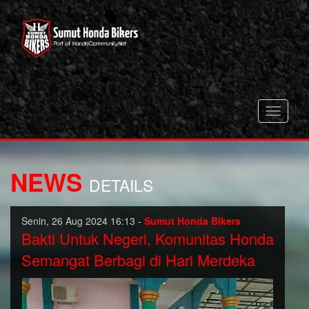
Toggle
navigati
NEWS
DETAILS
Senin, 26 Aug 2024 16:13 -
Sumut Honda Bikers
Bakti Untuk Negeri, Komunitas Honda
Semangat Berbagi di Hari Merdeka