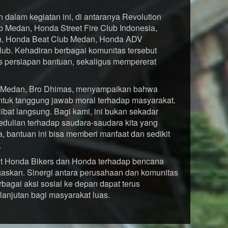
 dalam kegiatan ini, di antaranya Revolution
 Medan, Honda Street Fire Club Indonesia,
n, Honda Beat Club Medan, Honda ADV
lub. Kehadiran berbagai komunitas tersebut
s persiapan bantuan, sekaligus mempererat
 Medan, Bro Dhimas, menyampaikan bahwa
ntuk tanggung jawab moral terhadap masyarakat.
libat langsung. Bagi kami, ini bukan sekadar
pedulian terhadap saudara-saudara kita yang
 bantuan ini bisa memberi manfaat dan sedikit
.
mut Honda Bikers dan Honda terhadap bencana
egaskan. Sinergi antara perusahaan dan komunitas
rbagai aksi sosial ke depan dapat terus
anjutan bagi masyarakat luas.