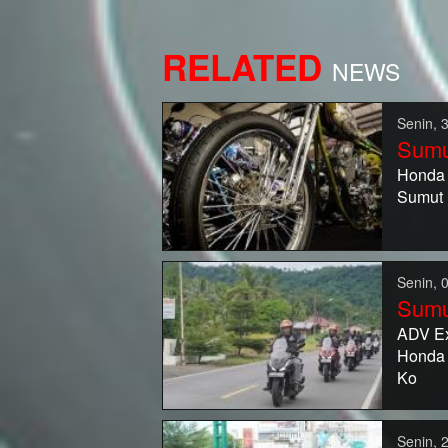
RELATED
NEWS
Senin, 
Sumu
Honda M
Sumut
Senin, 
Sumu
ADV Ex
Honda 
Ko
Senin, 