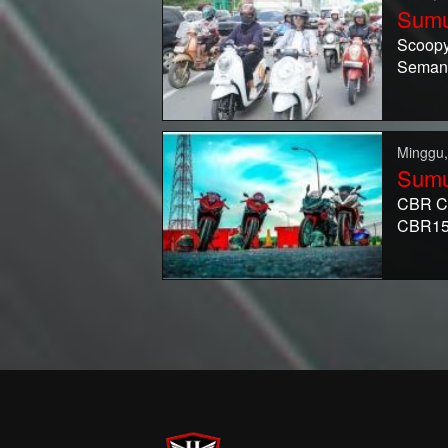
Sumu
Scoopy
Semang
Minggu,
Sumu
CBR Cl
CBR15