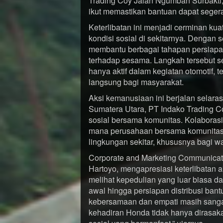
Trading Coy Jalan Ngumban Surbakti,
ikut memastikan bantuan dapat sege
Keterlibatan ini menjadi cerminan ku
kondisi sosial di sekitarnya. Dengan
membantu berbagai tahapan persiapa
terhadap sesama. Langkah tersebut s
hanya aktif dalam kegiatan otomotif, 
langsung bagi masyarakat.
Aksi kemanusiaan ini berjalan selar
Sumatera Utara, PT Indako Trading C
sosial bersama komunitas. Kolaborasi
mana perusahaan bersama komunitas 
lingkungan sekitar, khususnya bagi 
Corporate and Marketing Communicat
Hartoyo, mengapresiasi keterlibatan ak
melihat kepedulian yang luar biasa d
awal hingga persiapan distribusi ba
kebersamaan dan empati masih sangat k
kehadiran Honda tidak hanya dirasakan