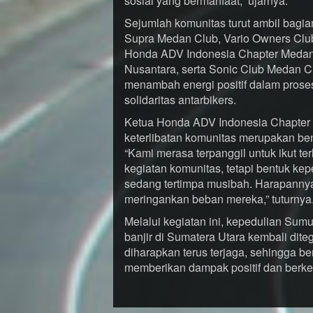
sosial yang bermanfaat,” ujarnya.
Sejumlah komunitas turut ambil bagian
Supra Medan Club, Vario Owners Club
Honda ADV Indonesia Chapter Meda
Nusantara, serta Sonic Club Medan C
menambah energi positif dalam prose
solidaritas antarbikers.
Ketua Honda ADV Indonesia Chapter
keterlibatan komunitas merupakan be
“Kami merasa terpanggil untuk ikut ter
kegiatan komunitas, tetapi bentuk ke
sedang tertimpa musibah. Harapannya,
meringankan beban mereka,” tuturnya
Melalui kegiatan ini, kepedulian Su
banjir di Sumatera Utara kembali dit
diharapkan terus terjaga, sehingga be
memberikan dampak positif dan berkel