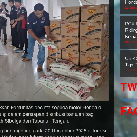
Honda
11 Jun 
PCX B
Ridin
Kelua
08 Jun 
CBR S
Tiga 
15 Jun 
TW
Tweets
FA
kkan komunitas pecinta sepeda motor Honda di
ung dalam persiapan distribusi bantuan bagi
ah Sibolga dan Tapanuli Tengah.
ng berlangsung pada 20 Desember 2025 di Indako