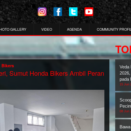
HOTO GALLERY
VIDEO
AGENDA
COMMUNITY PROFI
TO
 Bikers
Veda 
eri, Sumut Honda Bikers Ambil Peran
2026,
pada 
15 Jun 
Scoop
Pecin
08 Jun 
Bawa 