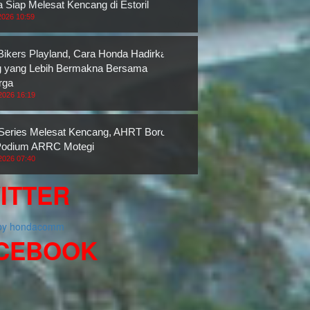
 Siap Melesat Kencang di Estoril
2026 10:59
ikers Playland, Cara Honda Hadirkan
g yang Lebih Bermakna Bersama
rga
2026 16:19
eries Melesat Kencang, AHRT Borong
Podium ARRC Motegi
2026 07:40
ITTER
 by hondacomm
CEBOOK