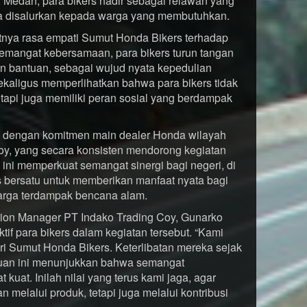
 Medan, para bikers hadir sebagai relawan yang
ra disalurkan kepada warga yang membutuhkan.
atnya rasa empati Sumut Honda Bikers terhadap
 semangat kebersamaan, para bikers turun tangan
n bantuan, sebagai wujud nyata kepedulian
ekaligus memperlihatkan bahwa para bikers tidak
tetapi juga memiliki peran sosial yang berdampak
as dengan komitmen main dealer Honda wilayah
oy, yang secara konsisten mendorong kegiatan
 ini memperkuat semangat sinergi bagi negeri, di
bersatu untuk memberikan manfaat nyata bagi
warga terdampak bencana alam.
ion Manager PT Indako Trading Coy, Gunarko
tif para bikers dalam kegiatan tersebut. “Kami
ari Sumut Honda Bikers. Keterlibatan mereka sejak
ntuan ini menunjukkan bahwa semangat
uat. Inilah nilai yang terus kami jaga, agar
 melalui produk, tetapi juga melalui kontribusi